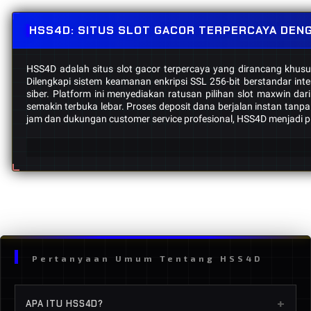
HSS4D: SITUS SLOT GACOR TERPERCAYA DENG
HSS4D adalah situs slot gacor terpercaya yang dirancang khu
Dilengkapi sistem keamanan enkripsi SSL 256-bit berstandar int
siber. Platform ini menyediakan ratusan pilihan slot maxwin d
semakin terbuka lebar. Proses deposit dana berjalan instan tanp
jam dan dukungan customer service profesional, HSS4D menjadi 
Pertanyaan Umum Tentang HSS4D
+
APA ITU HSS4D?