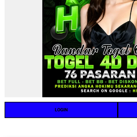
LOGIN