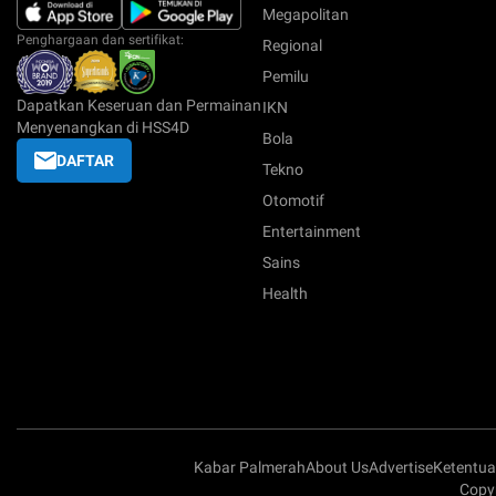
Megapolitan
Penghargaan dan sertifikat:
Regional
Pemilu
Dapatkan Keseruan dan Permainan
IKN
Menyenangkan di HSS4D
Bola
DAFTAR
Tekno
Otomotif
Entertainment
Sains
Health
Kabar Palmerah
About Us
Advertise
Ketentu
Copyr